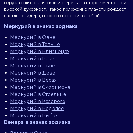
окружающих, ставя свои интересы на второе место. При
высокой духовности такое положение планеты рождает
светлого лидера, готового повести за собой.
Меркурий в знаках зодиака
Меркурий в Овне
Меркурий в Тельце
Меркурий в Близнецах
Меркурий в Раке
Меркурий в Льве
Меркурий в Деве
Меркурий в Весах
Меркурий в Скорпионе
Меркурий в Стрельце
Меркурий в Козероге
Меркурий в Водолее
Меркурий в Рыбах
Венера в знаках зодиака