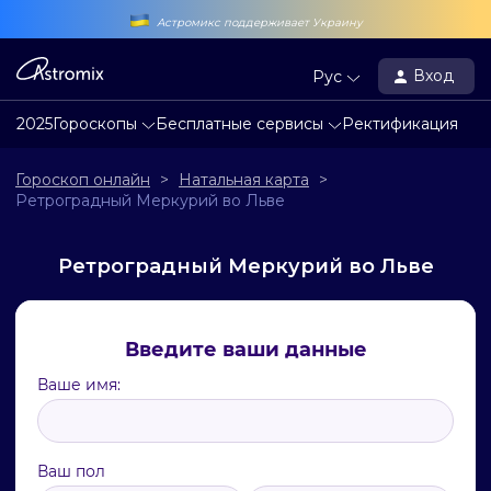
Астромикс поддерживает Украину
Вход
Рус
2025
Гороскопы
Бесплатные сервисы
Ректификация
Гороскоп онлайн
>
Натальная карта
>
Ретроградный Меркурий во Льве
Ретроградный Меркурий во Льве