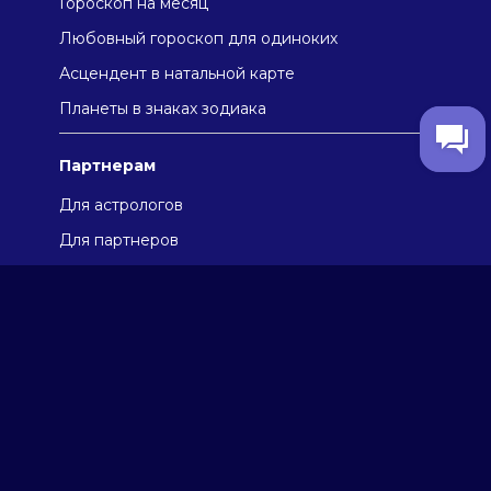
Гороскоп на месяц
Любовный гороскоп для одиноких
Асцендент в натальной карте
Плaнeты в знaкax зодиaкa
Партнерам
Для астрологов
Для партнеров
Отзывы
Про компанию
Пользовательское соглашение
Политика конфиденциальности
Использование cookies