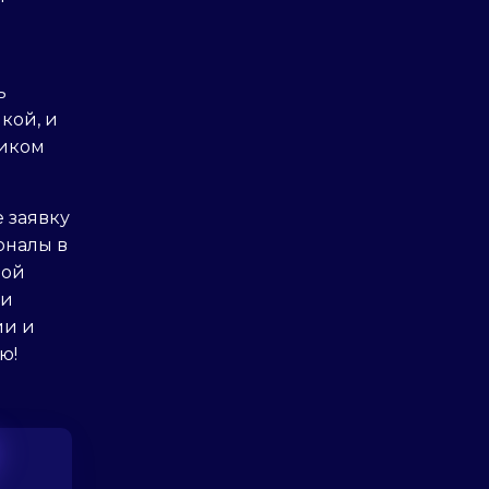
ь
кой, и
ником
е заявку
оналы в
ной
 и
ии и
ю!