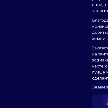
определ
энергии
Благод
кризисы
добить
жизни,
Заказат
на сай
зодиака
карте, 
лучше у
сделай
Знаки 