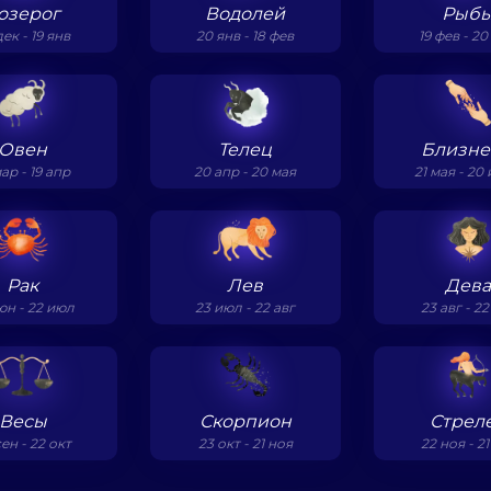
озерог
Водолей
Рыб
дек - 19 янв
20 янв - 18 фев
19 фев - 2
Овен
Телец
Близн
мар - 19 апр
20 апр - 20 мая
21 мая - 20
Рак
Лев
Дев
юн - 22 июл
23 июл - 22 авг
23 авг - 22
Весы
Скорпион
Стрел
сен - 22 окт
23 окт - 21 ноя
22 ноя - 21