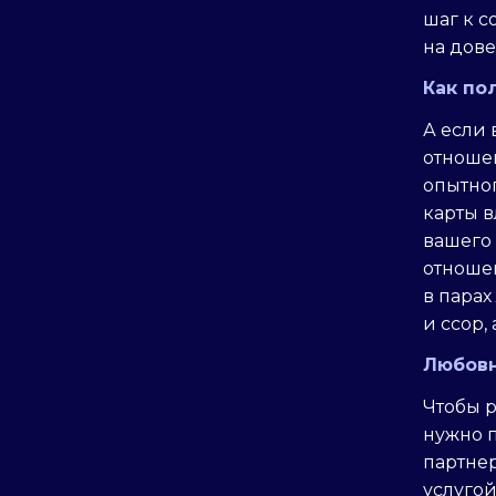
шаг к с
на дов
Как по
А если 
отношен
опытног
карты 
вашего 
отноше
в парах
и ссор,
Любовн
Чтобы р
нужно п
партнер
услуго