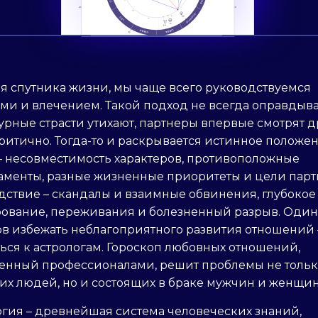
я спутника жизни, мы чаще всего руководствуемся
и и влечением. Такой подход не всегда оправдывае
урные страсти утихают, партнеры впервые смотрят д
ритично. Тогда-то и раскрывается истинное положе
– несовместимость характеров, противоположные
аменты, разные жизненные приоритеты и цели парт
дствие – скандалы и взаимные обвинения, глубокое
рование, переживания и болезненный разрыв. Один
ов избежать неблагоприятного развития отношений 
ься к астрологам. Гороскоп любовных отношений,
ленный профессионалами, решит проблемы не толь
их людей, но и состоящих в браке мужчин и женщин
огия – древнейшая система человеческих знаний,