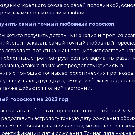
озданию крепкого союза со своей половинкой, осн
ерии, взаимопонимании и любви.
лучить самый точный любовный гороскоп
вы хотите получить детальный анализ и прогноз раз
ий, стоит заказать самый точный любовный гороско
о астролога-практика. Наш специалист составит на
влюбленных, спрогнозирует разные варианты развит
романа, а также поможет преодолеть кризисы в
ниях с помощью точных астрологических прогнозов
 лучше узнают друг друга, смогут избежать недопо
 а также добьются полной гармонии.
ый гороскоп на 2023 год
ассчитать любовный гороскоп отношений на 2023 г
редоставить астрологу точную дату рождения обои
ов. Если точная дата неизвестна, можно воспользов
й ректификации даты рождения. Точная дата нужна 