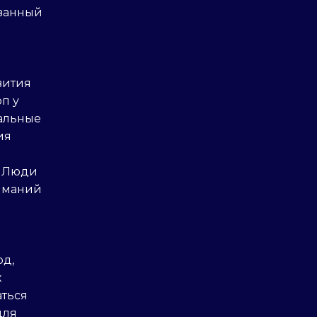
ованный
вития
п у
тальные
ия
. Люди
ниманий
од,
х
аться
для