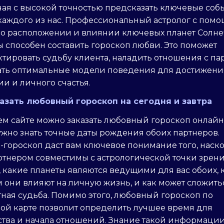
ая с высокой точностью предсказать ключевые соб
каждого из нас. Профессиональный астролог с пом
 о расположении и влиянии ключевых планет Солн
 способен составить гороскоп любви. Это поможет
тировать судьбу клиента, наладить отношения с п
ать оптимальные модели поведения для достижени
и и личного счастья.
казать любовный гороскоп на сегодня и завтра
м сайте можно заказать любовный гороскоп онлайн
ужно знать точные даты рождения обоих партнеров.
гороскоп даст вам ключевое понимание того, наск
ртнером совместимы с астрологической точки зрени
, какие планеты являются ведущими для вас обоих,
 они влияют на личную жизнь, и как может сложить
ная судьба. Помимо этого, любовный гороскоп по
ной карте позволит определить лучшее время для
ства и начала отношений. Знание такой информации