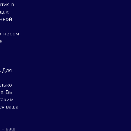
ытия в
ощью
ечной
артнером
я
. Для
олько
я. Вы
 каким
ся ваша
 – ваш