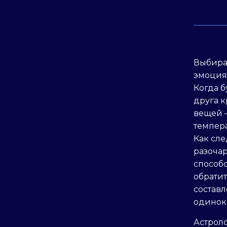
Выбира
эмоциям
Когда б
друга к
вещей 
темпер
Как сле
разоча
способ
обратит
состав
одинок
Астрол