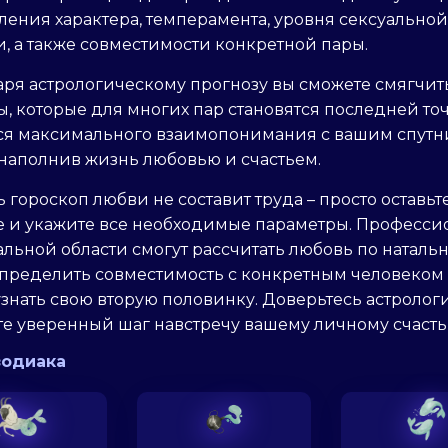
ения характера, темперамента, уровня сексуальной
, а также совместимости конкретной пары.
аря астрологическому прогнозу вы сможете смягчит
, которые для многих пар становятся последней точ
ся максимального взаимопонимания с вашим спут
 наполнив жизнь любовью и счастьем.
ь гороскоп любви не составит труда – просто оставьт
те и укажите все необходимые параметры. Професси
льной области смогут рассчитать любовь по наталь
определить совместимость с конкретным человеком
знать свою вторую половинку. Доверьтесь астролог
те уверенный шаг навстречу вашему личному счасть
зодиака