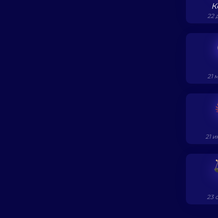
К
22 
21 
21 и
23 