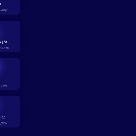
ы
0 мар
ецы
 июня
а
 сен
ец
 дек