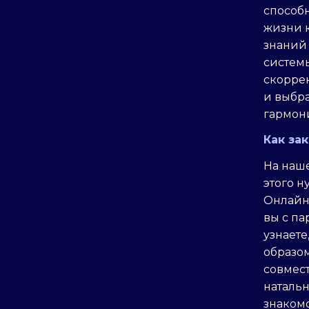
способн
жизни 
знаний
системы
скоррек
и выбр
гармони
Как за
На наше
этого н
Онлайн-
вы с па
узнаете
образом
совмест
наталь
знаком