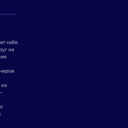
т себя.
руг на
ние
неров.
 из
–
ко
.