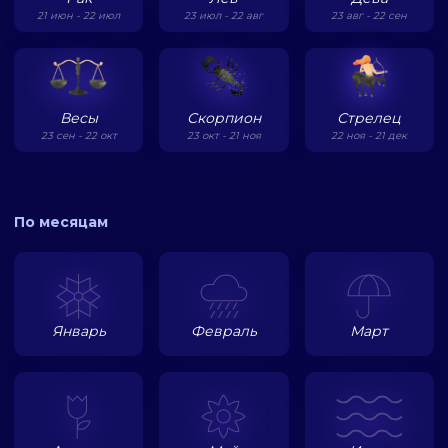
21 июн - 22 июл
23 июл - 22 авг
23 авг - 22 сен
Весы
Скорпион
Стрелец
23 сен - 22 окт
23 окт - 21 ноя
22 ноя - 21 дек
По месяцам
Январь
Февраль
Март