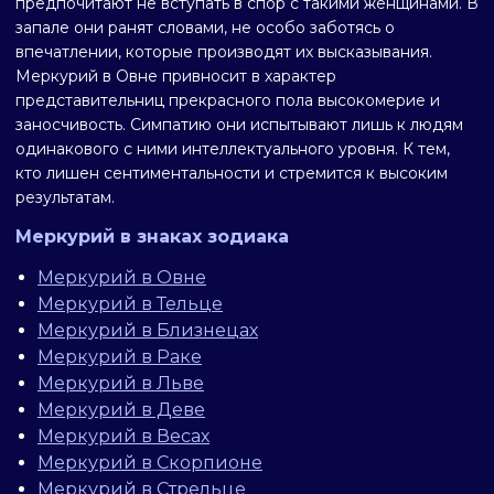
предпочитают не вступать в спор с такими женщинами. В
запале они ранят словами, не особо заботясь о
впечатлении, которые производят их высказывания.
Меркурий в Овне привносит в характер
представительниц прекрасного пола высокомерие и
заносчивость. Симпатию они испытывают лишь к людям
одинакового с ними интеллектуального уровня. К тем,
кто лишен сентиментальности и стремится к высоким
результатам.
Меркурий в знаках зодиака
Меркурий в Овне
Меркурий в Тельце
Меркурий в Близнецах
Меркурий в Раке
Меркурий в Льве
Меркурий в Деве
Меркурий в Весах
Меркурий в Скорпионе
Меркурий в Стрельце