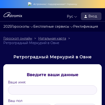
Астромикс поддерживает Украину
Вход
Рус
2025
Гороскопы
Бесплатные сервисы
Ректификация
Гороскоп онлайн
>
Натальная карта
>
Ретроградный Меркурий в Овне
Ретроградный Меркурий в Овне