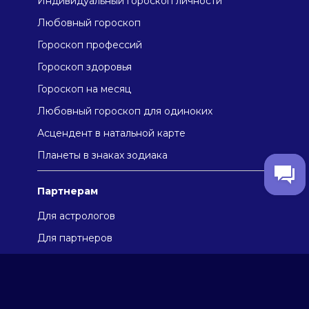
Индивидуальный гороскоп личности
Любовный гороскоп
Гороскоп профессий
Гороскоп здоровья
Гороскоп на месяц
Любовный гороскоп для одиноких
Асцендент в натальной карте
Плaнeты в знaкax зодиaкa
Партнерам
Для астрологов
Для партнеров
Отзывы
Про компанию