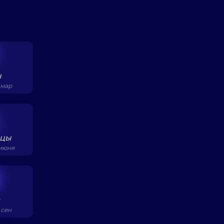
ы
0 мар
ецы
 июня
а
 сен