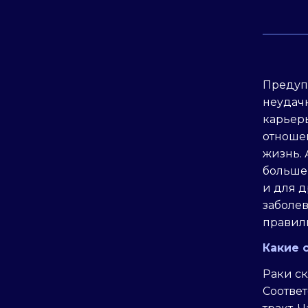
Предуп
неудач
карьер
отноше
жизнь. 
больше 
и для д
заболе
правиль
Какие 
Раки с
Соотве