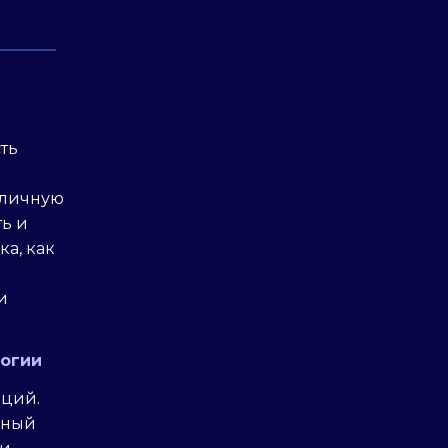
ть
 личную
ть и
ка, как
и
логии
оций.
ьный