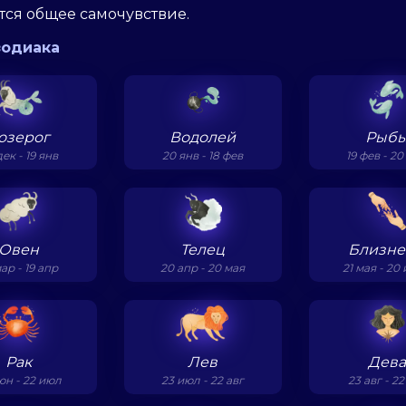
тся общее самочувствие.
зодиака
озерог
Водолей
Рыб
дек - 19 янв
20 янв - 18 фев
19 фев - 2
Овен
Телец
Близн
мар - 19 апр
20 апр - 20 мая
21 мая - 20
Рак
Лев
Дев
юн - 22 июл
23 июл - 22 авг
23 авг - 22