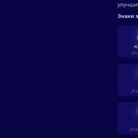
улучши
Знаки 
К
22 
21 
21 и