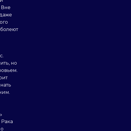
 и
 Вне
 даже
ого
 болеют
с.
ить, но
ровьем.
оит
знать
ним.
ь
 Рака
но