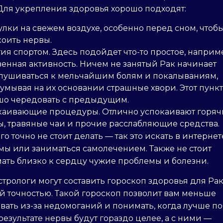
Для укрепления здоровья хорошо подходят:
улки на свежем воздухе, особенно перед сном, чтоб
коить нервы.
ия спортом. Здесь подойдет что-то простое, наприме
венная активность. Ничем не занятый Рак начинает
лушиваться к мельчайшим болям и покалываниям,
умывая на их основании страшные хвори. Этот пункт
шо чередовать с предыдущим.
каивающие процедуры. Отлично успокаивают горяч
ы, травяные чаи и прочие расслабляющие средства.
его точно не стоит делать — так это искать в интерне
мы или заниматься самолечением. Также не стоит
ать близко к сердцу чужие проблемы и болезни.
трологи могут составить гороскоп здоровья для Рак
й точностью. Такой гороскоп позволит вам меньше
ать из-за недомоганий и понимать, когда лучше п
 результате нервы будут гораздо целее, а с ними —