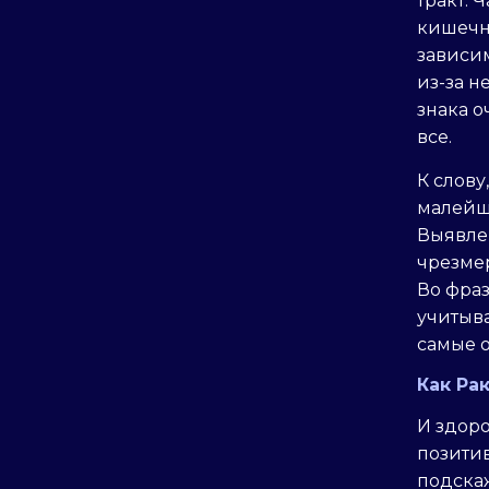
тракт. 
кишечн
зависим
из-за н
знака о
все.
К слову
малейш
Выявле
чрезмер
Во фраз
учитыва
самые 
Как Ра
И здор
позити
подскаж