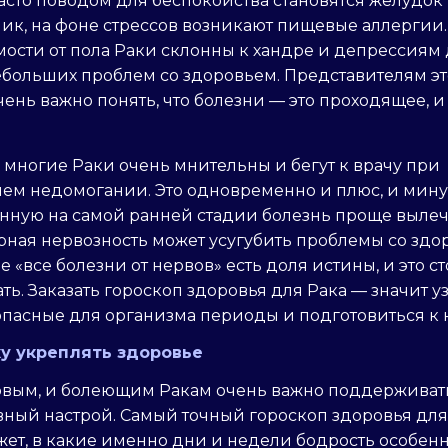
Часто поводом для беспокойства становятся желудок
ик, на фоне стрессов возникают пищевые аллергии.
ости от пола Раки склонны к хандре и депрессиям
ебольших проблем со здоровьем. Представителям эт
чень важно понять, что болезни — это проходящее, и
, многие Раки очень мнительны и бегут к врачу при
ем недомогании. Это одновременно и плюс, и мину
нную на самой ранней стадии болезнь проще вылеч
ная нервозность может усугубить проблемы со здо
е «все болезни от нервов» есть доля истины, и это ст
ть. Заказать гороскоп здоровья для Рака — значит у
опасные для организма периоды и подготовиться к 
ку укреплять здоровье
овым, и болеющим Ракам очень важно поддерживат
вный настрой. Самый точный гороскоп здоровья для
ет, в какие именно дни и недели бодрость особен