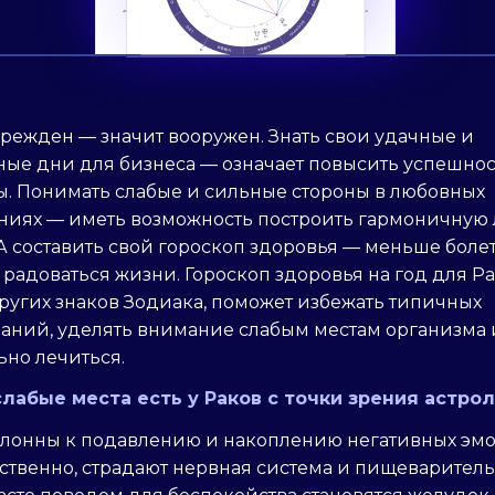
режден — значит вооружен. Знать свои удачные и
ные дни для бизнеса — означает повысить успешнос
ы. Понимать слабые и сильные стороны в любовных
ниях — иметь возможность построить гармоничную
А составить свой гороскоп здоровья — меньше боле
радоваться жизни. Гороскоп здоровья на год для Ра
ругих знаков Зодиака, поможет избежать типичных
ваний, уделять внимание слабым местам организма 
но лечиться.
слабые места есть у Раков с точки зрения астро
клонны к подавлению и накоплению негативных эм
тственно, страдают нервная система и пищеварител