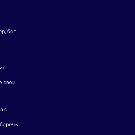
ы
р, бег.
ие
те свои
а с
оберечь