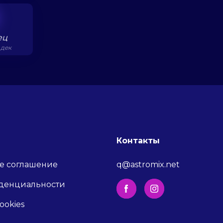
ец
 дек
Контакты
е соглашение
q@astromix.net
денциальности
ookies