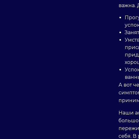
важна. 
Прог
успо
Занят
Умст
прис
прид
хоро
Успо
ванн
А вот ч
симпто
приним
Наши ас
большо
пережив
себя. В