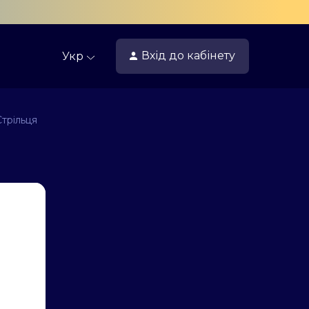
Вхід
до кабінету
Укр
трільця