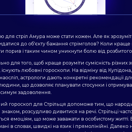
 для стріл Амура може стати кожен. Але як зрозуміт
идатися до об'єкту бажання стрімголов? Коли краще 
и порив і таким чином уникнути болю від розбитог
ьно для того, щоб краще розуміти сумісність різних з
, існують любовні гороскопи. На відміну від Купідона
 наосліп, астрологи дають конкретні рекомендації дл
людини, що дозволяє планувати стосунки і отримува
ксимум задоволення.
ий гороскоп для Стрільця допоможе тим, що народ
 знаком, розсудливо дивитися на речі. Стрільці част
ься емоціям, що може заважати в особистому житті.
ані в словах, швидкі на язик і прямолінійні. Далеко 