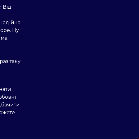
. Від
 надійна
море. Ну
ма.
раз таку
нати
юбовні
дбачити
можете