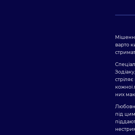
Мішенню
варто к
стримат
Спеціал
Зодіаку
стріляє
кожної 
них ма
Любовн
під цим
піддают
нестрим