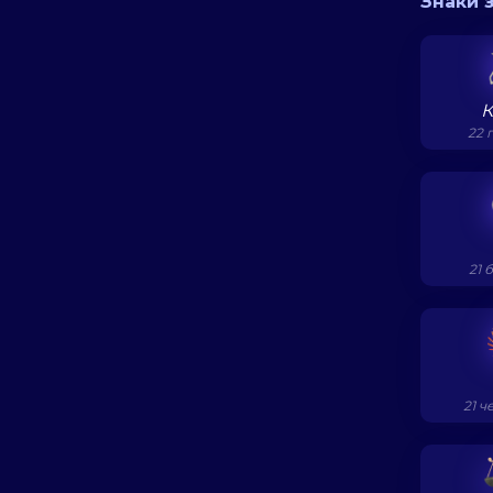
Знаки 
К
22 г
21 б
21 ч