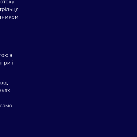
потоку
трільця
утником.
і
тою з
гри і
від
нках
 само
.