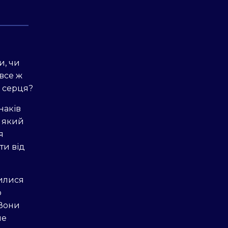
и, чи
все ж
о серця?
наків
, який
я
ти від
илися
о
 Вони
не