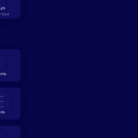
ць
 груд
нь
нь