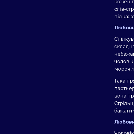
кожен п
слів-ст
підкаже
Любовн
Спілкув
складна
небажа
чоловік
морочит
Така пр
партнер
вона пр
Стрільц
бажатим
Любовн
Чоловік