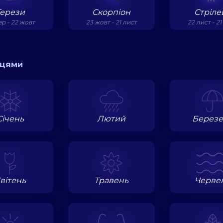
Терези
Скорпіон
Стріле
ер - 22 жовт
23 жовт - 21 лист
22 лист - 21
яцями
Січень
Лютий
Березе
вітень
Травень
Черве