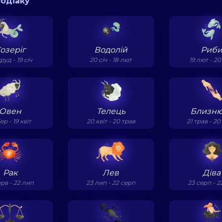
зодіаку
озеріг
Водолій
Риб
руд - 19 січ
20 січ - 18 лют
19 лют - 2
Овен
Телець
Близн
ер - 19 квіт
20 квіт - 20 трав
21 трав - 20
Рак
Лев
Діва
ерв - 22 лип
23 лип - 22 серп
23 серп - 2