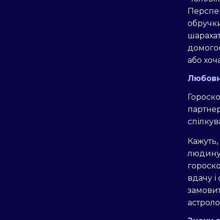
Перспек
обручки
шарахат
домогос
або хоч
Любовн
Гороско
партнер
спілкув
Кажуть,
людину 
гороск
вдачу і
замовит
астроло