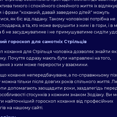
тива тихого і спокійного сімейного життя їх відлякує
 і фрази "коханий, давай заведемо дітей" можуть
ися, як біс від ладану. Такому чоловікові потрібна не
подарка, а та, хто може вирушити з ним і в гори, і в 
а б не засуджуватиме і не примушуватиме сидіти удо
ий гороскоп для самотніх Стрільців
п кохання для Стрільця чоловіка дозволяє знайти як
ку. Почуття одразу мають бути направлені на того,
ання з ким може перерости у взаємини.
 що кохання непередбачуване, а по-справжньому піз
можна тільки після довгих років спільного життя. Л
опи допомагають заощадити роки, заздалегідь пере
 особливості стосунків з кожним знаком Зодіаку. Ви 
и найточніший гороскоп кохання від професійних
гів на нашому сайті.