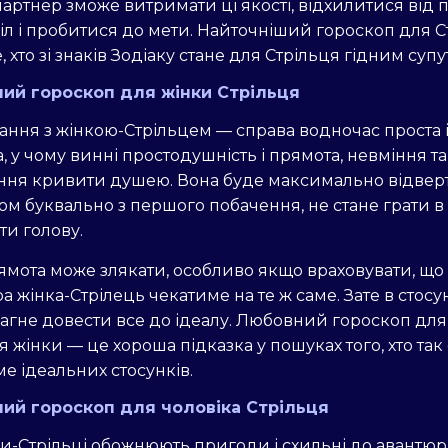
артнер зможе витримати ці якості, відхилитися від 
ріл і пробитися до мети. Найточніший гороскоп для С
, хто зі знаків Зодіаку стане для Стрільця гідним суп
ий гороскоп для жінки Стрільця
ання з жінкою-Стрільцем — справа водночас проста 
, у чому винні простодушність і прямота, невміння та
ння кривити душею. Вона буде максимально відвер
ом буквально з першого побачення, не стане грати в і
и голову.
ямота може злякати, особливо якщо враховувати, що 
а жінка-Стрілець чекатиме на те ж саме. Зате в стосу
агне довести все до ідеалу. Любовний гороскоп для
я жінки — це хороша підказка у пошуках того, хто так
е ідеальних стосунків.
ий гороскоп для чоловіка Стрільця
и-Стрільці обожнюють пригоди і схильні до авантюр