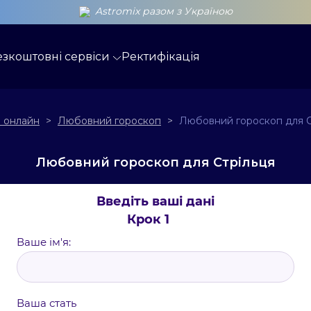
Astromix разом з Україною
езкоштовні сервіси
Ректифікація
 онлайн
>
Любовний гороскоп
>
Любовний гороскоп для С
Любовний гороскоп для Стрільця