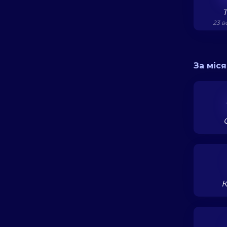
23 в
За міс
К