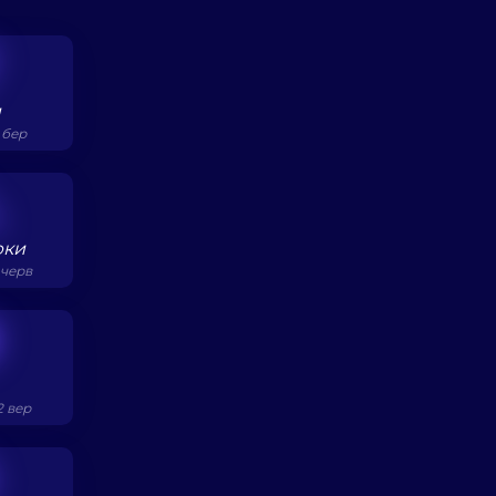
и
0 бер
юки
 черв
2 вер