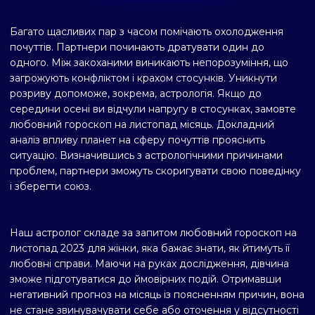
Багато щасливих пар з часом помічають охолодження
почуттів. Партнери починають дратувати один до
одного. Між закоханими виникають непорозуміння, що
загрожують конфліктом і крахом стосунків. Уникнути
розриву допоможе, зокрема, астрологія. Якщо до
середини осені ви відчули напругу в стосунках, замовте
любовний гороскоп на листопад місяць. Докладний
аналіз впливу планет на сферу почуттів прояснить
ситуацію. Визначившись з астрологічними причинами
проблем, партнери зможуть скоригувати свою поведінку
і зберегти союз.
Наш астролог складе за запитом любовний гороскоп на
листопад 2023 для жінки, яка бажає знати, як йтимуть її
любовні справи. Маючи на руках дослідження, дівчина
зможе підготуватися до ймовірних подій. Отримавши
негативний прогноз на місяць із поясненням причин, вона
не стане звинувачувати себе або оточення у відсутності