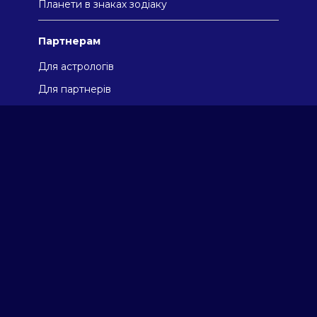
Планети в знаках зодіаку
Партнерам
Для астрологів
Для партнерів
Відгуки
Про компанію
Угода користувача
Політика конфіденційності
Використання cookies
Контакти
q@astromix.net