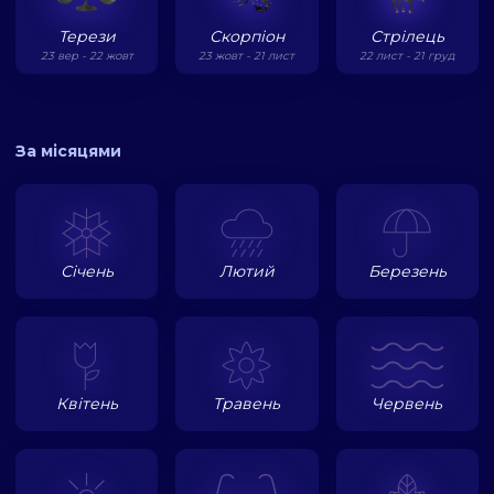
Терези
Скорпіон
Стрілець
23 вер - 22 жовт
23 жовт - 21 лист
22 лист - 21 груд
За місяцями
Січень
Лютий
Березень
Квітень
Травень
Червень