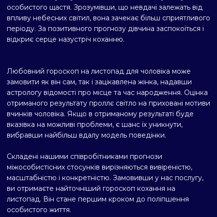
особистого щастя. Зрозумівши, що невдачі залежать від
впливу небесних світил, вона зачекає більш сприятливого
періоду. За позитивного прогнозу дівчина заспокоїться і
відкриє серце назустріч коханню.
Любовний гороскоп на листопад для чоловіка може
замовити як він сам, так і зацікавлена жінка, надавши
астрологу відомості про місце та час народження. Оцінка
отриманого результату проллє світло на приховані мотиви
вчинків чоловіка. Якщо в отриманому результаті буде
вказівка на можливі проблеми, є шанс їх уникнути,
вибравши найбільш вдалу модель поведінки.
Складені нашими співробітниками прогнози
міжособистісних стосунків вирізняються вивіреністю,
масштабністю і конкретністю. Замовивши у нас послугу,
ви отримаєте найточніший гороскоп кохання на
листопад. Він стане першим кроком до поліпшення
особистого життя.