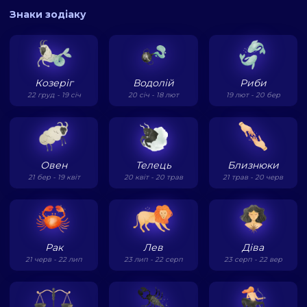
Знаки зодіаку
Козеріг
Водолій
Риби
22 груд - 19 січ
20 січ - 18 лют
19 лют - 20 бер
Овен
Телець
Близнюки
21 бер - 19 квіт
20 квіт - 20 трав
21 трав - 20 черв
Рак
Лев
Діва
21 черв - 22 лип
23 лип - 22 серп
23 серп - 22 вер