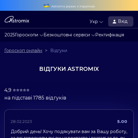
Astromix разом з Україною
Вхід
Укр
2025
Гороскопи
Безкоштовні сервіси
Ректифікація
Гороскоп онлайн
>
Відгуки
ВІДГУКИ ASTROMIX
4,9 ⭐️⭐️⭐️⭐️⭐️
на підставі 1785 відгуків
28.02.2023
5.00
Добрий день! Хочу подякувати вам за Вашу роботу,