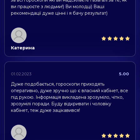
за всі гороскопи які ви надсилаєте і взагалі за те, як
ви працюєте з людьми!) Ви молодці) Ваші
рекомендації дуже цінні і я бачу результат)
Катерина
01.02.2023
5.00
Дуже подобається, гороскопи приходять
оперативно, дуже зручно що є власний кабінет, все
під рукою. Інформація викладена зрозуміло, чітко,
зрозумілі поради. Буду відкривати і чоловіку
кабінет, теж дуже зацікавився!