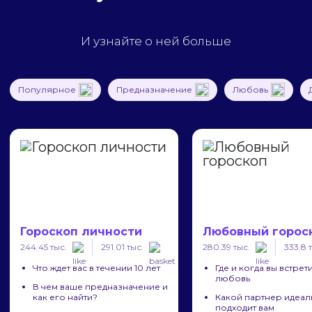
И узнайте о ней больше
Популярное
Предназначение
Любовь
Гороскоп личности
Любовный горос
244.45 тыс.
291.01 тыс.
280.39 тыс.
333.8 
Что ждет вас в течении 10 лет
Где и когда вы встрет
любовь
В чем ваше предназначение и
как его найти?
Какой партнер идеал
подходит вам